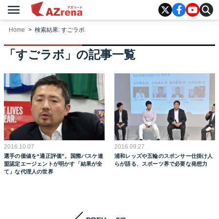
menu
AZrena
Home
検索結果: すごラボ
「すごラボ」
の記事一覧
2016.10.07
2016.09.27
選手の価値を“適正評価”。国際バスケ連
浦和レッズや五輪のスポンサー仕掛け人
盟認定エージェントが明かす「結果が全
らが語る、スポーツ界で必要な発想力
て」な代理人の世界