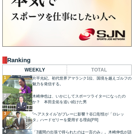
Ranking
WEEKLY
TOTAL
片平光紀。初代世界アマランク1位、国境を越えゴルフの
魅力を発信する。
木崎伸也は、いかにしてスポーツライターになったの
か？ 本田圭佑を追い続けた男
“ヘアスタイル”がプレーに影響？谷口彰悟が「ロレッ
タ」ハードゼリーを愛用する理由[PR]
「3週間の出張で得られたのは一言のみ」。木崎伸也が語