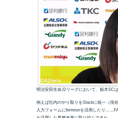
明治安田生命J2リーグにおいて、栃木SC
例えば社内のやり取りをSlackに統一（現在はH
入力フォームにformrunを活用したり……
を活用した業務改善に取り組んできた。