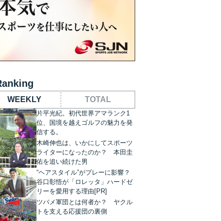
Ranking
WEEKLY
TOTAL
片平光紀。初代世界アマランク1
位、国境を越えゴルフの魅力を発
信する。
木崎伸也は、いかにしてスポーツ
ライターになったのか？ 本田圭
佑を追い続けた男
“ヘアスタイル”がプレーに影響？
谷口彰悟が「ロレッタ」ハードゼ
リーを愛用する理由[PR]
ツバメ軍団とは何者か？ ヤクル
トを支える応援団の裏側