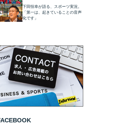
下田恒幸が語る、スポーツ実況。
「第一は、起きていることの音声
化です」
FACEBOOK