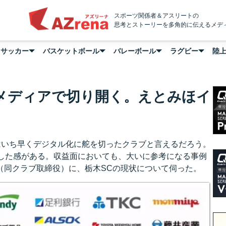
AZrena
スポーツ関係者＆アスリートの
思考とストーリーを多角的に伝えるメデ
サッカー
バスケットボール
バレーボール
ラグビー
陸
メディアで切り開く。えとみほイ
はいち早くデジタル化に舵を切ったクラブと言えるだろう。
した感がある。収益面においても、大いに参考になる事例
氏（同クラブ取締役）に、栃木SCの現状について伺った。