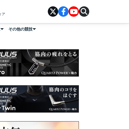
ィア
上
その他の競技