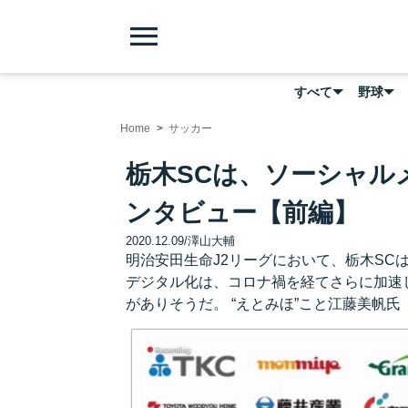
menu
すべて
野球
Home
サッカー
栃木SCは、ソーシャル
ンタビュー【前編】
2020.12.09
/
澤山大輔
明治安田生命J2リーグにおいて、栃木SC
デジタル化は、コロナ禍を経てさらに加速
がありそうだ。 “えとみほ”こと江藤美帆