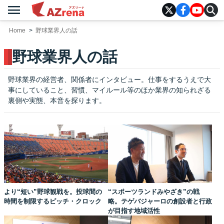
menu
AZrena
Home
野球業界人の話
野球業界人の話
野球業界の経営者、関係者にインタビュー。仕事をするうえで大
事にしていること、習慣、マイルール等のほか業界の知られざる
裏側や実態、本音を探ります。
より“短い”野球観戦を。投球間の
“スポーツランドみやざき”の戦
時間を制限するピッチ・クロック
略。テゲバジャーロの創設者と行政
が目指す地域活性