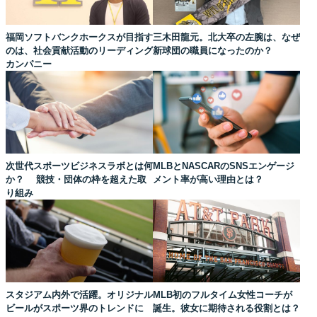
福岡ソフトバンクホークスが目指す
三木田龍元。北大卒の左腕は、なぜ
のは、社会貢献活動のリーディング
新球団の職員になったのか？
カンパニー
次世代スポーツビジネスラボとは何
MLBとNASCARのSNSエンゲージ
か？ 競技・団体の枠を超えた取
メント率が高い理由とは？
り組み
スタジアム内外で活躍。オリジナル
MLB初のフルタイム女性コーチが
ビールがスポーツ界のトレンドに
誕生。彼女に期待される役割とは？