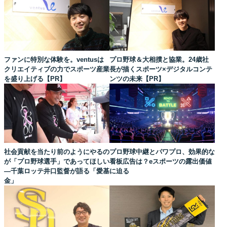
ファンに特別な体験を。ventusは
プロ野球＆大相撲と協業。24歳社
クリエイティブの力でスポーツ産業
長が描くスポーツ×デジタルコンテ
を盛り上げる【PR】
ンツの未来【PR】
社会貢献を当たり前のようにやるの
プロ野球中継とパワプロ、効果的な
が「プロ野球選手」であってほしい
看板広告は？eスポーツの露出価値
―千葉ロッテ井口監督が語る「愛基
に迫る
金」