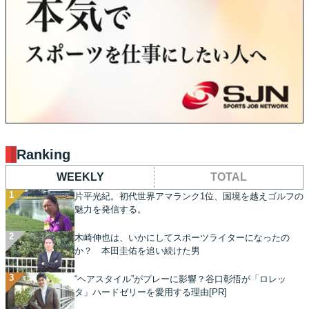
Ranking
WEEKLY
TOTAL
片平光紀。初代世界アマランク1位、国境を越えゴルフの
魅力を発信する。
木崎伸也は、いかにしてスポーツライターになったの
か？ 本田圭佑を追い続けた男
“ヘアスタイル”がプレーに影響？谷口彰悟が「ロレッ
タ」ハードゼリーを愛用する理由[PR]