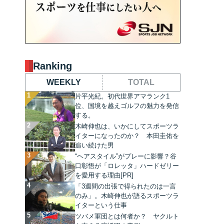
Ranking
WEEKLY
TOTAL
片平光紀。初代世界アマランク1
位、国境を越えゴルフの魅力を発信
する。
木崎伸也は、いかにしてスポーツラ
イターになったのか？ 本田圭佑を
追い続けた男
“ヘアスタイル”がプレーに影響？谷
口彰悟が「ロレッタ」ハードゼリー
を愛用する理由[PR]
「3週間の出張で得られたのは一言
のみ」。木崎伸也が語るスポーツラ
イターという仕事
ツバメ軍団とは何者か？ ヤクルト