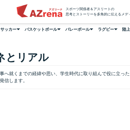
AZrena
スポーツ関係者＆アスリートの
思考とストーリーを多角的に伝えるメデ
サッカー
バスケットボール
バレーボール
ラグビー
陸
ネとリアル
事へ就くまでの経緯や思い、学生時代に取り組んで役に立った
発信します。