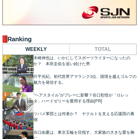
Ranking
WEEKLY
TOTAL
木崎伸也は、いかにしてスポーツライターになったの
か？ 本田圭佑を追い続けた男
片平光紀。初代世界アマランク1位、国境を越えゴルフの
魅力を発信する。
“ヘアスタイル”がプレーに影響？谷口彰悟が「ロレッ
タ」ハードゼリーを愛用する理由[PR]
ツバメ軍団とは何者か？ ヤクルトを支える応援団の裏
側
谷口由夏は、東京五輪を目指す。大家族の大きな愛を胸
に