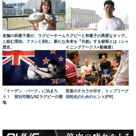
老舗の和菓子屋が、ラグビーチーム
ラグビーと和菓子の異質なタッグ。
と組む理由。ファンと刻む、新たな
未来を『共創』する秘策とは（シャ
歴史。
イニングアークス×船橋屋）
「イーデン・パーク」に泊まろ
音楽のチカラが示す、トップリーグ
う！ 宿泊可能なNZラグビーの聖
活性化のためのヒント[PR]
地