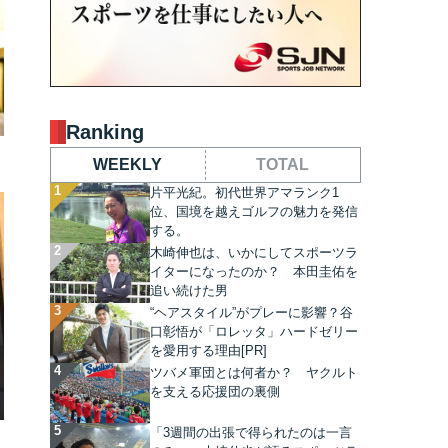
Ranking
WEEKLY
TOTAL
片平光紀。初代世界アマランク1
位、国境を越えゴルフの魅力を発信
する。
木崎伸也は、いかにしてスポーツラ
イターになったのか？ 本田圭佑を
追い続けた男
“ヘアスタイル”がプレーに影響？谷
口彰悟が「ロレッタ」ハードゼリー
を愛用する理由[PR]
ツバメ軍団とは何者か？ ヤクルト
を支える応援団の裏側
「3週間の出張で得られたのは一言