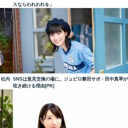
スならわれわれを」
、社内
SNSは意見交換の場に。ジュビロ磐田サポ・田中真琴が
呟き続ける理由[PR]