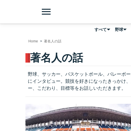
menu
すべて
野球
Home
著名人の話
著名人の話
野球、サッカー、バスケットボール、バレーボー
にインタビュー。競技を好きになったきっかけ、
ー、こだわり、目標等をお話しいただきます。