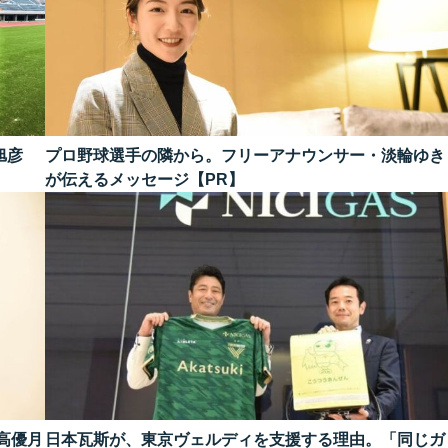
旭彦
プロ野球選手の隣から。フリーアナウンサー・淡輪ゆき
が伝えるメッセージ【PR】
高優月
日本瓦斯が、東京ヴェルディを支援する理由。「同じガ