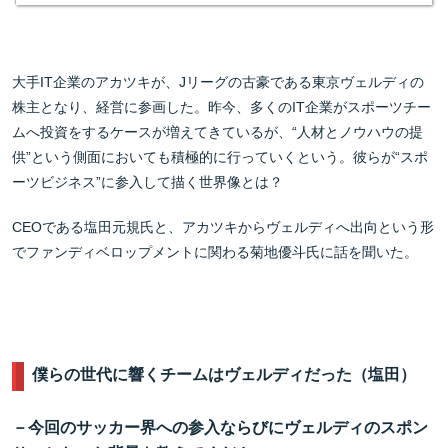
大手IT企業のアカツキが、Jリーグの古豪である東京ヴェルディの
株主となり、経営に参画した。昨今、多くのIT企業がスポーツチー
ムへ投資をするケースが増えてきているが、“人材とノウハウの提
供”という側面においても積極的に行っていくという。彼らが“スポ
ーツビジネス”に参入して描く世界像とは？
CEOである塩田元規氏と、アカツキからヴェルディへ出向という形
でファンディベロップメントに関わる菊地優斗氏に話を聞いた。
僕らの世代に響くチームはヴェルディだった（塩田）
－今回のサッカー界への参入ならびにヴェルディのスポン