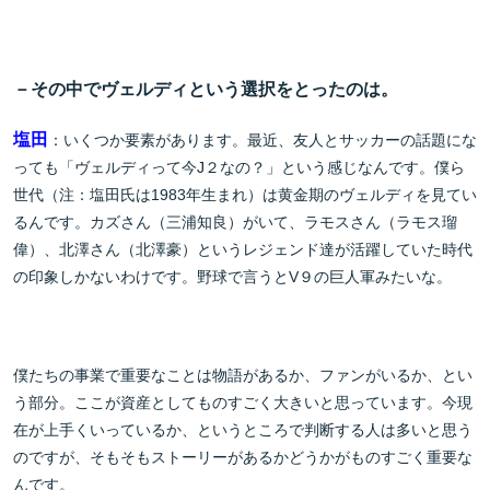
－その中でヴェルディという選択をとったのは。
塩田
：いくつか要素があります。最近、友人とサッカーの話題にな
っても「ヴェルディって今J２なの？」という感じなんです。僕ら
世代（注：塩田氏は1983年生まれ）は黄金期のヴェルディを見てい
るんです。カズさん（三浦知良）がいて、ラモスさん（ラモス瑠
偉）、北澤さん（北澤豪）というレジェンド達が活躍していた時代
の印象しかないわけです。野球で言うとV９の巨人軍みたいな。
僕たちの事業で重要なことは物語があるか、ファンがいるか、とい
う部分。ここが資産としてものすごく大きいと思っています。今現
在が上手くいっているか、というところで判断する人は多いと思う
のですが、そもそもストーリーがあるかどうかがものすごく重要な
んです。