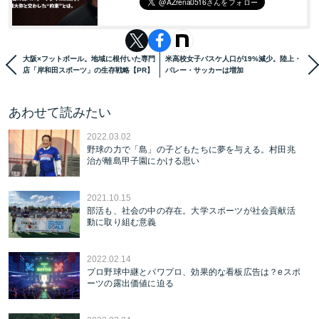
大阪×フットボール。地域に根付いた専門
米高校女子バスケ人口が19%減少。陸上・
店「岸和田スポーツ」の生存戦略【PR】
バレー・サッカーは増加
あわせて読みたい
2022.03.02
野球の力で「島」の子どもたちに夢を与える。村田兆
治が離島甲子園にかける思い
2021.10.15
部活も、社会の中の存在。大学スポーツが社会貢献活
動に取り組む意義
2022.02.14
プロ野球中継とパワプロ、効果的な看板広告は？eスポ
ーツの露出価値に迫る