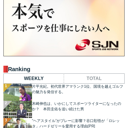
Ranking
WEEKLY
TOTAL
片平光紀。初代世界アマランク1位、国境を越えゴルフ
の魅力を発信する。
木崎伸也は、いかにしてスポーツライターになったの
か？ 本田圭佑を追い続けた男
“ヘアスタイル”がプレーに影響？谷口彰悟が「ロレッ
タ」ハードゼリーを愛用する理由[PR]