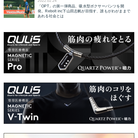
2022.02.24
「OPT」の第一弾商品、吸水型ボクサーパンツを開
発。Rebolt inc下山田志帆が目指す、誰もがわがままで
あれる社会とは