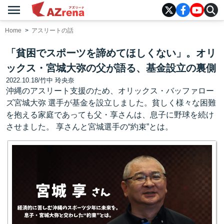
menu
AZrena
Home
アスリートの話
「貧困でスポーツを諦めてほしくない」。オリ
ックス・宮城大弥の父が語る、基金設立の裏側
2022.10.18
/
竹中 玲央奈
沖縄のアスリート支援のため、オリックス・バッファロー
ズ宮城大弥 選手が基金を設立しました。貧しく様々な困難
を抱える家庭であっても父・享さんは、息子に野球を続け
させました。 享さんと宮城選手の“約束”とは。