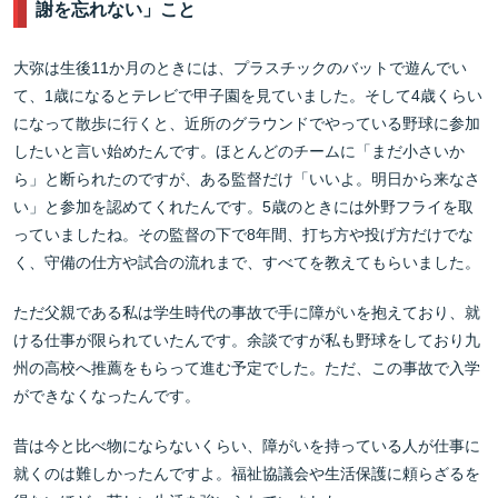
謝を忘れない」こと
大弥は生後11か月のときには、プラスチックのバットで遊んでい
て、1歳になるとテレビで甲子園を見ていました。そして4歳くらい
になって散歩に行くと、近所のグラウンドでやっている野球に参加
したいと言い始めたんです。ほとんどのチームに「まだ小さいか
ら」と断られたのですが、ある監督だけ「いいよ。明日から来なさ
い」と参加を認めてくれたんです。5歳のときには外野フライを取
っていましたね。その監督の下で8年間、打ち方や投げ方だけでな
く、守備の仕方や試合の流れまで、すべてを教えてもらいました。
ただ父親である私は学生時代の事故で手に障がいを抱えており、就
ける仕事が限られていたんです。余談ですが私も野球をしており九
州の高校へ推薦をもらって進む予定でした。ただ、この事故で入学
ができなくなったんです。
昔は今と比べ物にならないくらい、障がいを持っている人が仕事に
就くのは難しかったんですよ。福祉協議会や生活保護に頼らざるを