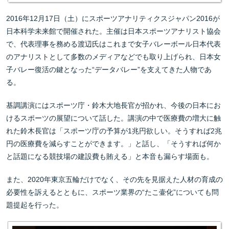
2016年12月17日（土）にスポーツアナリティクスジャパン2016が
日本科学未来館で開催された。主催は日本スポーツアナリスト協会
で、代表理事を務める渡辺氏はこれまで女子バレーボール日本代表
のアナリストとして多数のメディアなどでも取り上げられ、日本女
子バレー復活の鍵となった“データバレー”を支えてきた人物であ
る。
基調講演にはスポーツ庁・鈴木大地長官が招かれ、今後の日本にお
けるスポーツの展望について話した。講演の中で医療費の増大に触
れた鈴木長官は「スポーツ庁の予算が1兆円欲しい。そうすれば2兆
円の医療費を減らすことができます。」と話し、「そうすれば何か
と話題になる競技場の建設費も賄える」と本音も漏らす場面も。
また、2020年東京五輪だけでなく、その先を見据えた人材の育成の
必要性を訴えるとともに、スポーツ業界の“たこ壷化”についても問
題提起を行った。