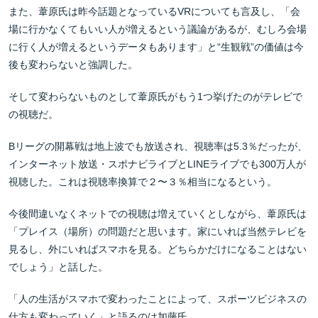
また、葦原氏は昨今話題となっているVRについても言及し、「会
場に行かなくてもいい人が増えるという議論があるが、むしろ会場
に行く人が増えるというデータもあります」と“生観戦”の価値は今
後も変わらないと強調した。
そして変わらないものとして葦原氏がもう1つ挙げたのがテレビで
の視聴だ。
Bリーグの開幕戦は地上波でも放送され、視聴率は5.3％だったが、
インターネット放送・スポナビライブとLINEライブでも300万人が
視聴した。これは視聴率換算で２〜３％相当になるという。
今後間違いなくネットでの視聴は増えていくとしながら、葦原氏は
「プレイス（場所）の問題だと思います。家にいれば当然テレビを
見るし、外にいればスマホを見る。どちらかだけになることはない
でしょう」と話した。
「人の生活がスマホで変わったことによって、スポーツビジネスの
仕方も変わっていく」と語るのは加藤氏。