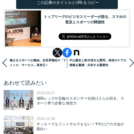
この記事のタイトルとURLをコピー
トップリーグのビジネスリーダーが語る、スマホの
普及とスポーツの関係性
魅せるスポーツが集結。全世界熱狂の「ナ
中山雅史と鈴木啓太も賛同。身体のケアの
イトロ・サーカス」再来日！
情報を蓄積・共有する重要性
あわせて読みたい
2016.09.27
浦和レッズや五輪のスポンサー仕掛け人らが語る、ス
ポーツ界で必要な発想力
2016.12.08
サッカーでもフットサルでもない！“PKだけ”の大会が
面白い