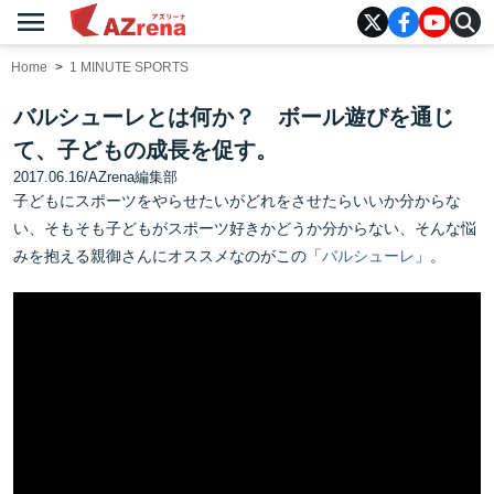
menu
AZrena
Home
1 MINUTE SPORTS
バルシューレとは何か？ ボール遊びを通じ
て、子どもの成長を促す。
2017.06.16
/
AZrena編集部
子どもにスポーツをやらせたいがどれをさせたらいいか分からな
い、そもそも子どもがスポーツ好きかどうか分からない、そんな悩
みを抱える親御さんにオススメなのがこの「
バルシューレ
」。