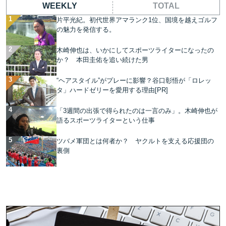
WEEKLY
TOTAL
片平光紀。初代世界アマランク1位、国境を越えゴルフ
の魅力を発信する。
木崎伸也は、いかにしてスポーツライターになったの
か？ 本田圭佑を追い続けた男
“ヘアスタイル”がプレーに影響？谷口彰悟が「ロレッ
タ」ハードゼリーを愛用する理由[PR]
「3週間の出張で得られたのは一言のみ」。木崎伸也が
語るスポーツライターという仕事
ツバメ軍団とは何者か？ ヤクルトを支える応援団の
裏側