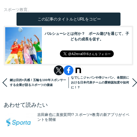
スポーツ教育
この記事のタイトルとURLをコピー
バルシューレとは何か？ ボール遊びを通じて、子
どもの成長を促す。
なでしこジャパンや侍ジャパン、各競技に
鍵は目的×共感！五輪を100年スポンサー
おける日本代表チームの愛称認知度や如何
する企業が語るスポーツの価値
に！？
あわせて読みたい
吉田麻也に直接質問!? スポーツ×教育の新アプリがイベ
ントを開催