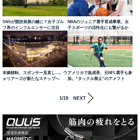
SNSが競技発展の鍵に？女子ゴル
NBAのジュニア選手育成事業。女
フ界のインフルエンサーに注目
子スポーツの活性化にも繋がるか
本拠移転、スポンサー見直し...。ウ
アメリカで急成長、元NFL選手も参
ォリアーズが新たなステップへ
加。“タックル禁止”のアメフト
1/19
NEXT