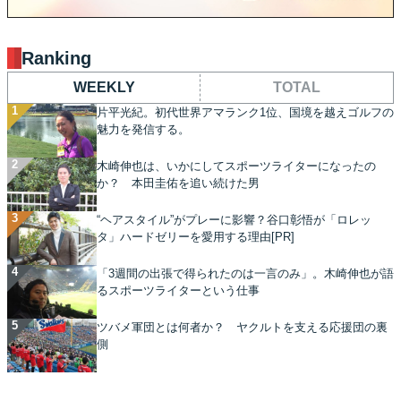
Ranking
WEEKLY
TOTAL
片平光紀。初代世界アマランク1位、国境を越えゴルフの
魅力を発信する。
木崎伸也は、いかにしてスポーツライターになったの
か？ 本田圭佑を追い続けた男
“ヘアスタイル”がプレーに影響？谷口彰悟が「ロレッ
タ」ハードゼリーを愛用する理由[PR]
「3週間の出張で得られたのは一言のみ」。木崎伸也が語
るスポーツライターという仕事
ツバメ軍団とは何者か？ ヤクルトを支える応援団の裏
側