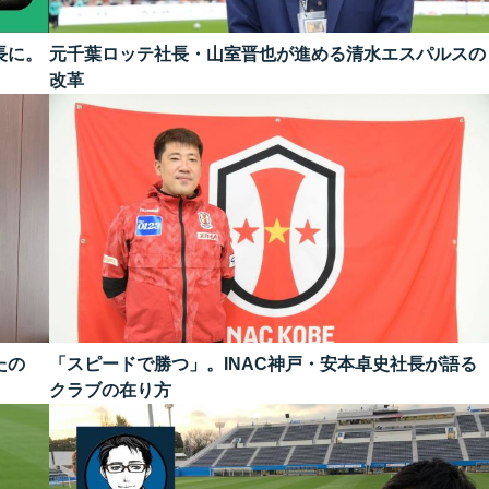
長に。
元千葉ロッテ社長・山室晋也が進める清水エスパルスの
改革
たの
「スピードで勝つ」。INAC神戸・安本卓史社長が語る
クラブの在り方