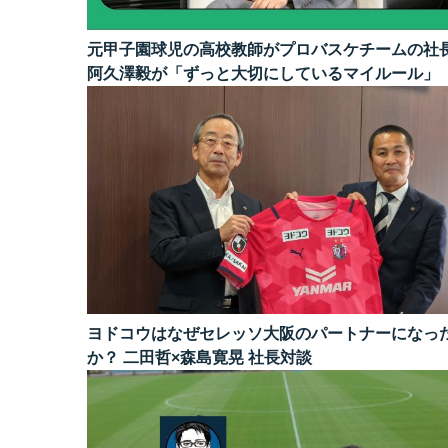
元甲子園球児の高校教師がプロバスケチームの社
阿久澤毅が「ずっと大切にしているマイルール」
ヨドコウはなぜセレッソ大阪のパートナーになっ
か？ 二田哲×森島寛晃 社長対談