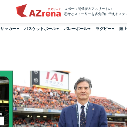
AZrena
スポーツ関係者＆アスリートの
思考とストーリーを多角的に伝えるメデ
サッカー
バスケットボール
バレーボール
ラグビー
陸