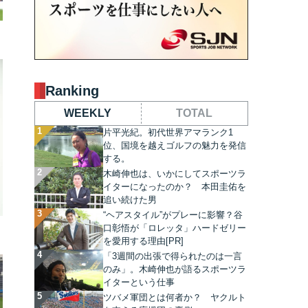
Ranking
WEEKLY
TOTAL
片平光紀。初代世界アマランク1
位、国境を越えゴルフの魅力を発信
する。
木崎伸也は、いかにしてスポーツラ
イターになったのか？ 本田圭佑を
追い続けた男
“ヘアスタイル”がプレーに影響？谷
口彰悟が「ロレッタ」ハードゼリー
を愛用する理由[PR]
「3週間の出張で得られたのは一言
のみ」。木崎伸也が語るスポーツラ
イターという仕事
ツバメ軍団とは何者か？ ヤクルト