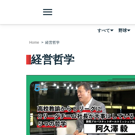
menu
すべて
野球
Home
経営哲学
経営哲学