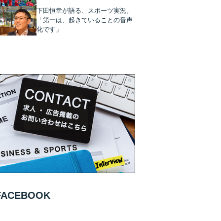
下田恒幸が語る、スポーツ実況。
「第一は、起きていることの音声
化です」
FACEBOOK