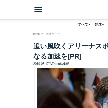
menu
すべて
野球
Home
IT×スポーツ
追い風吹くアリーナス
なる加速を[PR]
2019.03.17
/
AZrena編集部