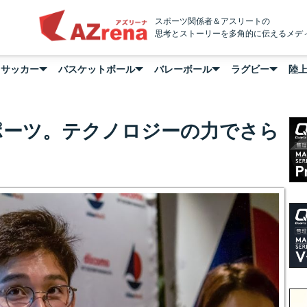
AZrena
スポーツ関係者＆アスリートの
思考とストーリーを多角的に伝えるメデ
サッカー
バスケットボール
バレーボール
ラグビー
陸
ポーツ。テクノロジーの力でさら