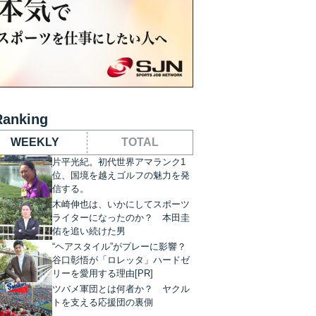
Ranking
WEEKLY
TOTAL
片平光紀。初代世界アマランク1
位、国境を越えゴルフの魅力を発
信する。
木崎伸也は、いかにしてスポーツ
ライターになったのか？ 本田圭
佑を追い続けた男
“ヘアスタイル”がプレーに影響？
谷口彰悟が「ロレッタ」ハードゼ
リーを愛用する理由[PR]
ツバメ軍団とは何者か？ ヤクル
トを支える応援団の裏側