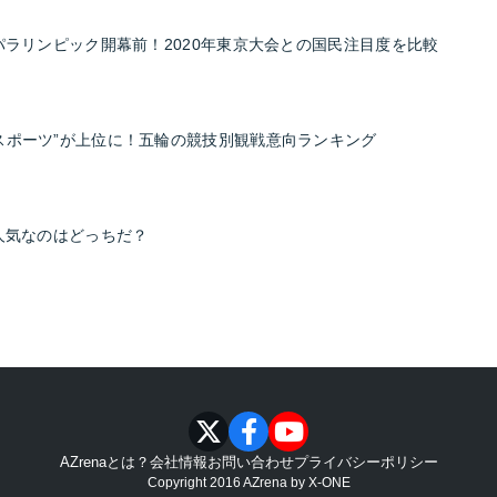
パラリンピック開幕前！2020年東京大会との国民注目度を比較
スポーツ”が上位に！五輪の競技別観戦意向ランキング
に人気なのはどっちだ？
AZrenaとは？
会社情報
お問い合わせ
プライバシーポリシー
Copyright 2016 AZrena by
X-ONE