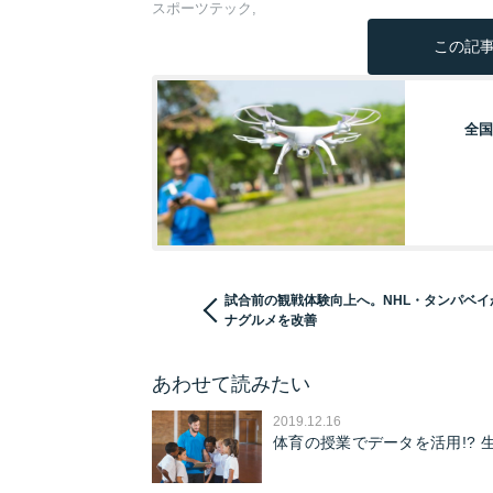
スポーツテック
この記事
全国
試合前の観戦体験向上へ。NHL・タンパベイ
ナグルメを改善
あわせて読みたい
2019.12.16
体育の授業でデータを活用!?