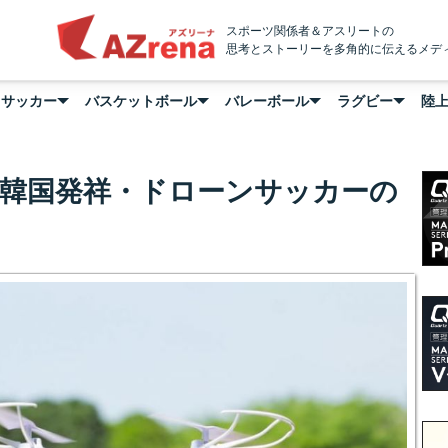
AZrena
スポーツ関係者＆アスリートの
思考とストーリーを多角的に伝えるメデ
サッカー
バスケットボール
バレーボール
ラグビー
陸
！韓国発祥・ドローンサッカーの