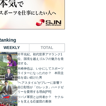
Ranking
WEEKLY
TOTAL
片平光紀。初代世界アマランク1
位、国境を越えゴルフの魅力を発
信する。
木崎伸也は、いかにしてスポーツ
ライターになったのか？ 本田圭
佑を追い続けた男
“ヘアスタイル”がプレーに影響？
谷口彰悟が「ロレッタ」ハードゼ
リーを愛用する理由[PR]
ツバメ軍団とは何者か？ ヤクル
トを支える応援団の裏側