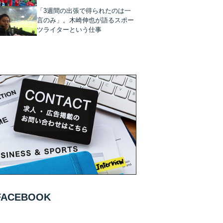
「3週間の出張で得られたのは一
言のみ」。木崎伸也が語るスポー
ツライターという仕事
FACEBOOK