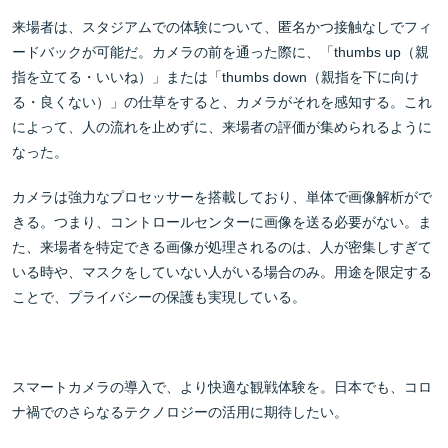
来場者は、スタジアムでの体験について、匿名かつ接触なしでフィ
ードバックが可能だ。カメラの前を通った際に、「thumbs up（親
指を立てる・いいね）」または「thumbs down（親指を下に向け
る・
良くない）」の仕草をすると、カメラがそれを感知する。これ
によって、人の流れを止めずに、来場者の評価が集められるように
なった。
カメラは強力なプロセッサーを搭載しており、単体で画像解析がで
きる。つまり、コントロールセンターに画像を送る必要がない。ま
た、
来場者を特定できる画像が処理されるのは、人が密集しすぎて
いる時や、マスクをしていない人がいる場合のみ。用途を限定する
ことで、プライバシーの保護も実現している。
スマートカメラの導入で、より快適な観戦体験を。日本でも、コロ
ナ禍でのさらなるテクノロジーの活用に期待したい。