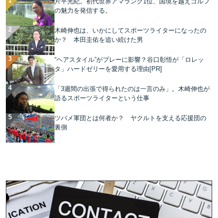
片平光紀。初代世界アマランク1位、国境を越えゴルフ
の魅力を発信する。
木崎伸也は、いかにしてスポーツライターになったの
か？ 本田圭佑を追い続けた男
“ヘアスタイル”がプレーに影響？谷口彰悟が「ロレッ
タ」ハードゼリーを愛用する理由[PR]
「3週間の出張で得られたのは一言のみ」。木崎伸也が
語るスポーツライターという仕事
ツバメ軍団とは何者か？ ヤクルトを支える応援団の
裏側