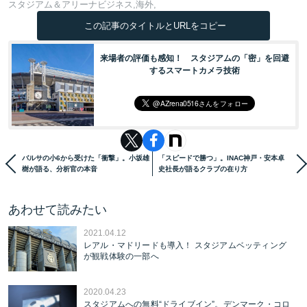
スタジアム＆アリーナビジネス
海外
この記事のタイトルとURLをコピー
来場者の評価も感知！ スタジアムの「密」を回避
するスマートカメラ技術
バルサの小6から受けた「衝撃」。小坂雄
「スピードで勝つ」。INAC神戸・安本卓
樹が語る、分析官の本音
史社長が語るクラブの在り方
あわせて読みたい
2021.04.12
レアル・マドリードも導入！ スタジアムベッティング
が観戦体験の一部へ
2020.04.23
スタジアムへの無料“ドライブイン”。デンマーク・コロ