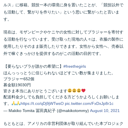
ルス」に移籍。競技一本の環境に身を置いたことが、「競技以外で
も活動して、繋がりを作りたい」という思いに繋がったと言いま
す。
現在は、モザンビークやケニヤの女性に対してブラジャーを寄付す
る活動を行なっています。受け取った現地の人々は、衣服の製作に
使用したりそのまま販売したりできます。女性から女性へ、売春以
外で稼ぐきっかけを提供するのがこの活動の目的です。
【要らないブラが誰かの希望に】
#freethegirls
ほんっっっとうに信じられないほどすごい数が集まりました。
ブラジャー652個
募金額19030円
皆さま本当にありがとうございます
配送料金少しでも負担してくださる方どうかよろしくお願いしま
す。
https://t.co/qDj9jWTwsO
pic.twitter.com/FxDxJp8r1c
— Makiko Tomita 冨田真紀子 (@makikotommy)
August 10, 2021
もともとは、アメリカの非営利団体が取り組んでいた本プロジェク