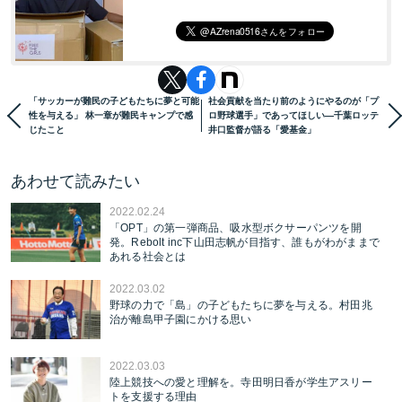
「サッカーが難民の子どもたちに夢と可能
社会貢献を当たり前のようにやるのが「プ
性を与える」 林一章が難民キャンプで感
ロ野球選手」であってほしい―千葉ロッテ
じたこと
井口監督が語る「愛基金」
あわせて読みたい
2022.02.24
「OPT」の第一弾商品、吸水型ボクサーパンツを開
発。Rebolt inc下山田志帆が目指す、誰もがわがままで
あれる社会とは
2022.03.02
野球の力で「島」の子どもたちに夢を与える。村田兆
治が離島甲子園にかける思い
2022.03.03
陸上競技への愛と理解を。寺田明日香が学生アスリー
トを支援する理由