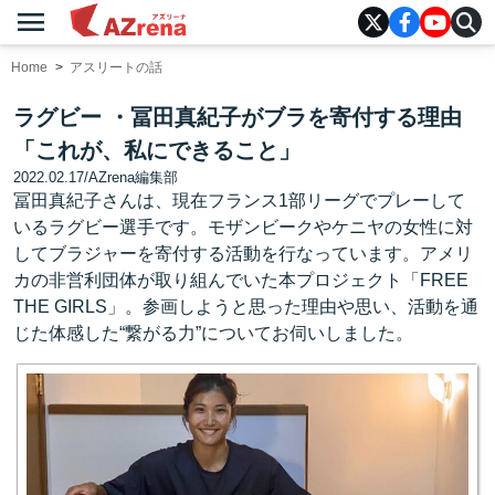
menu
AZrena
Home
アスリートの話
ラグビー ・冨田真紀子がブラを寄付する理由
「これが、私にできること」
2022.02.17
/
AZrena編集部
冨田真紀子さんは、現在フランス1部リーグでプレーして
いるラグビー選手です。モザンビークやケニヤの女性に対
してブラジャーを寄付する活動を行なっています。アメリ
カの非営利団体が取り組んでいた本プロジェクト「FREE
THE GIRLS」。参画しようと思った理由や思い、活動を通
じた体感した“繋がる力”についてお伺いしました。