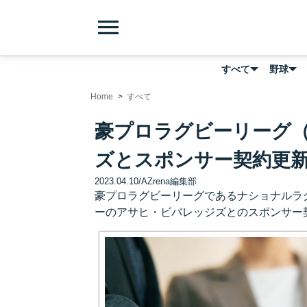
menu
すべて
野球
Home
すべて
豪プロラグビーリーグ（
ズとスポンサー契約更
2023.04.10
/
AZrena編集部
豪プロラグビーリーグであるナショナルラ
ーのアサヒ・ビバレッジズとのスポンサー