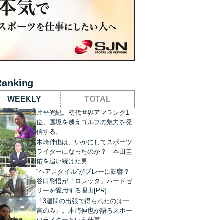
Ranking
WEEKLY
TOTAL
片平光紀。初代世界アマランク1
位、国境を越えゴルフの魅力を発
信する。
木崎伸也は、いかにしてスポーツ
ライターになったのか？ 本田圭
佑を追い続けた男
“ヘアスタイル”がプレーに影響？
谷口彰悟が「ロレッタ」ハードゼ
リーを愛用する理由[PR]
「3週間の出張で得られたのは一
言のみ」。木崎伸也が語るスポー
ツライターという仕事