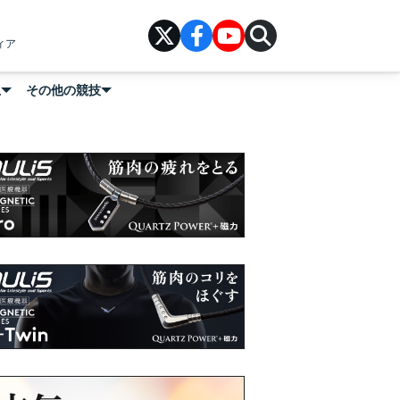
ィア
上
その他の競技