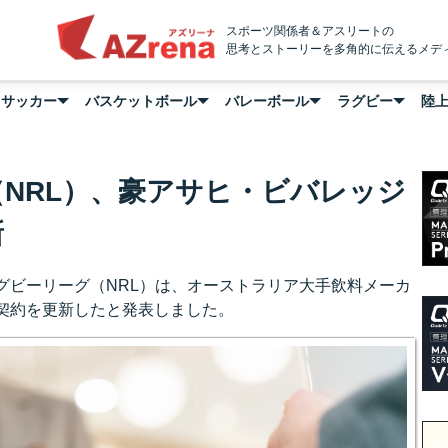
AZrena
スポーツ関係者＆アスリートの
思考とストーリーを多角的に伝えるメデ
サッカー
バスケットボール
バレーボール
ラグビー
陸
NRL）、豪アサヒ・ビバレッジ
新
グビーリーグ（NRL）は、オーストラリア大手飲料メーカ
契約を更新したと発表しました。