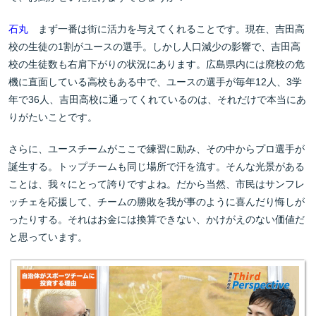
石丸
まず一番は街に活力を与えてくれることです。現在、吉田高
校の生徒の1割がユースの選手。しかし人口減少の影響で、吉田高
校の生徒数も右肩下がりの状況にあります。広島県内には廃校の危
機に直面している高校もある中で、ユースの選手が毎年12人、3学
年で36人、吉田高校に通ってくれているのは、それだけで本当にあ
りがたいことです。
さらに、ユースチームがここで練習に励み、その中からプロ選手が
誕生する。トップチームも同じ場所で汗を流す。そんな光景がある
ことは、我々にとって誇りですよね。だから当然、市民はサンフレ
ッチェを応援して、チームの勝敗を我が事のように喜んだり悔しが
ったりする。それはお金には換算できない、かけがえのない価値だ
と思っています。