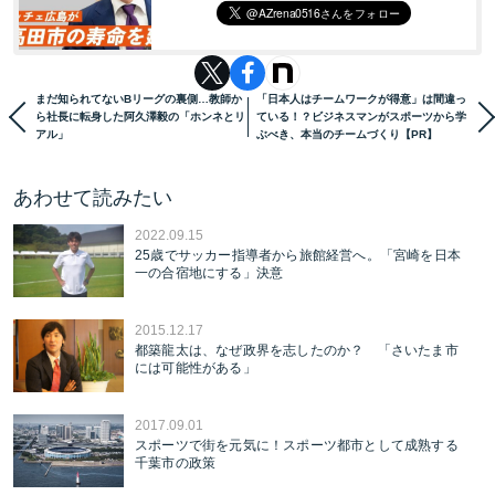
まだ知られてないBリーグの裏側…教師か
「日本人はチームワークが得意」は間違っ
ら社長に転身した阿久澤毅の「ホンネとリ
ている！？ビジネスマンがスポーツから学
アル」
ぶべき、本当のチームづくり【PR】
あわせて読みたい
2022.09.15
25歳でサッカー指導者から旅館経営へ。「宮崎を日本
一の合宿地にする」決意
2015.12.17
都築龍太は、なぜ政界を志したのか？ 「さいたま市
には可能性がある」
2017.09.01
スポーツで街を元気に！スポーツ都市として成熟する
千葉市の政策