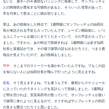
ないと、選手への不適切なバッシングに発展して、サンフレッチェ
との関係性が悪化する可能性があると。そういった背景があって、
市を代表して怒ることに踏み切りました。
実は、あの投稿をした時点で、1週間後にサンフレッチェの仙田社
長が来訪される予定も入っていたんです。シーズン開始前に、いつ
もユニフォームを届けにきてくださっていて、その予定が入ってい
ました。ですから、あの時点で投稿すれば、1週間後には必ず仙田
社長と直接話ができ、その場で謝罪の話も出るだろうと。つまり着
地点が見えていたので、あの投稿をしました。
竹中
そこまでのストーリーを描かれていたんですね。でもこの話
を知らない人には仙田社長が飛んで行ったように見えますね。
石丸
そう見えますよね。でも違うんです。最初からスケジュール
に入っていたのでタイミングを見計らって投稿しました。1週間ほ
ど間を空ければ、安芸高田市が怒っていて、サンフレッチェが急い
で謝罪に来たように見えるので。そうすればサンフレッチェの対応
の良さも際立つだろうと思いました。