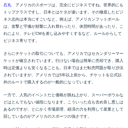
石丸
アメリカのスポーツは、完全にビジネスですね。世界的にも
トップクラスですし、日本とはケタが違います。その徹底したビジ
ネス志向は本当にすごいなと。例えば、アメリカンフットボール
は、攻撃と守備が頻繁に入れ替わったり、休憩時間があったり。こ
れにより、テレビCMを差し込みやすくするなど、ルールからして
ビジネス寄りです。
さらにチケットの取引についても、アメリカではセカンダリーマー
ケットが確立されています。行けない場合は簡単に売却でき、購入
時は定価よりも安くなることも。日本ではまだ転売問題が取り沙汰
されていますが、アメリカでは5年以上前から、チケットを公式以
外のルートで購入するのが一般的になっています。
一方で、人気のイベントだと価格が跳ね上がり、スーパーボウルな
どはとんでもない値段になります。こういった点も含め良し悪しは
あるのですが、とにかく市場原理、経済の力を利用して産業として
回しているのがアメリカのスポーツの強さです。