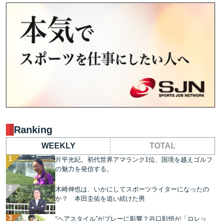
Ranking
WEEKLY
TOTAL
片平光紀。初代世界アマランク1位、国境を越えゴルフ
の魅力を発信する。
木崎伸也は、いかにしてスポーツライターになったの
か？ 本田圭佑を追い続けた男
“ヘアスタイル”がプレーに影響？谷口彰悟が「ロレッ