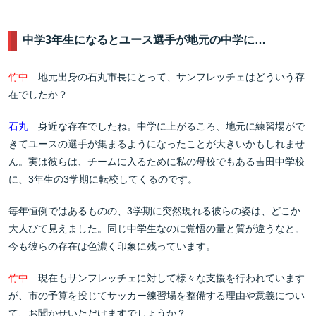
中学3年生になるとユース選手が地元の中学に…
竹中
地元出身の石丸市長にとって、サンフレッチェはどういう存
在でしたか？
石丸
身近な存在でしたね。中学に上がるころ、地元に練習場がで
きてユースの選手が集まるようになったことが大きいかもしれませ
ん。実は彼らは、チームに入るために私の母校でもある吉田中学校
に、3年生の3学期に転校してくるのです。
毎年恒例ではあるものの、3学期に突然現れる彼らの姿は、どこか
大人びて見えました。同じ中学生なのに覚悟の量と質が違うなと。
今も彼らの存在は色濃く印象に残っています。
竹中
現在もサンフレッチェに対して様々な支援を行われています
が、市の予算を投じてサッカー練習場を整備する理由や意義につい
て、お聞かせいただけますでしょうか？