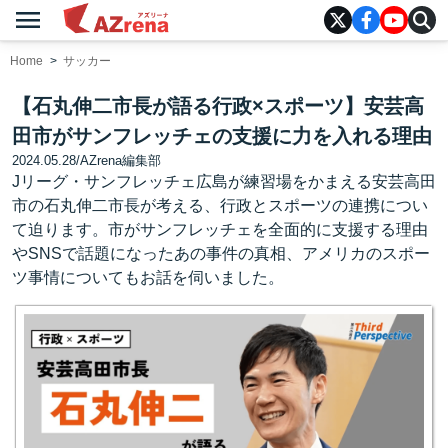
menu
AZrena
Home
サッカー
【石丸伸二市長が語る行政×スポーツ】安芸高
田市がサンフレッチェの支援に力を入れる理由
2024.05.28
/
AZrena編集部
Jリーグ・サンフレッチェ広島が練習場をかまえる安芸高田
市の石丸伸二市長が考える、行政とスポーツの連携につい
て迫ります。市がサンフレッチェを全面的に支援する理由
やSNSで話題になったあの事件の真相、アメリカのスポー
ツ事情についてもお話を伺いました。