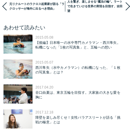
人を繋ぎ、楽しませる“魔法の輪”。ラート
元リクルートのラクロス起業家が語る「ラ
で生きていける世界の実現を目指す、吉田
クロッサーが海外に出るべき理由」
望
あわせて読みたい
2015.05.08
【後編】日本唯一の水中専門カメラマン・西川隼矢。
転機になった「1枚の写真集」と、五輪への想い
2015.05.07
西川隼矢（水中カメラマン）の転機になった、「１枚
の写真集」とは？
2017.04.20
谷口由夏は、東京五輪を目指す。大家族の大きな愛を
胸に
2017.12.18
障壁を楽しみ尽くせ！女性パラアスリートが語る「挑
戦の極意」とは