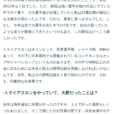
2011年も７位でした。ただ、前回は強い選手が他の大会にでていた
中での７番で、その選手達が出場していたら私は10番以降の順位に
なる確立が高かったんです。だから、素直に喜べませんでした。し
かし、今年は全ての選手が出た中での7位です。自分の思っていた
ような走りが最後にできたというのもあり、この順位はけっこう嬉
しかったです。
トライアスロンはオリンピック、世界選手権、シリーズ戦、W杯が
あって、その下に日本国内でも開催されているコンチネンタルカッ
プやジャパンカップというものがあります。その中でW杯以上の大
会に出るためには水泳と陸上の標準記録を突破しなければいけない
んです。去年、私はその標準記録を１発で切れたのですが、それ
も、印象的な出来事です。
-
トライアスロンをやっていて、大変だったことは？
去年は海外遠征に何度か行ったのですが、１人で行った場所もいく
つかありました。そこで感じたのが言葉の壁です。試合会場やホテ