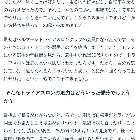
でしたが、泳ぐことは好きだし、走るのも好きだし、自転車を乗る
のも好きだったので。それに、やるのであれば趣味ではなくて本気
でやりたいなと思っていたんです。１からのスタートですけど、強
い気持ちを持って、20歳から始めました。
最初はベルマーレトライアスロンクラブの会員になったんです。そ
のときは自分とトップの選手との差を痛感しました。ただ、トップ
にいる選手の年齢層を見たら、若手もいれば30代もいたので、トラ
イアスロンは息の長い競技だとわかったんです。だから、自分も続
けていけば速くなれるんじゃないかと思い、とにかく強くなって上
に登りたいという一心でここまで来ました。
-そんなトライアスロンの魅力はどういった部分でしょう
か？
最後まで勝負がわからないところです。例えば自転車だとライバル
同士でも協力しあう場面がありつつも、最後は競り合ったりすると
いうような“流れ”がある。そのかけひきも１つの見所です。様々な
展開があるので、見ている人も面白く感じると思います。また、第