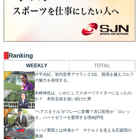
Ranking
WEEKLY
TOTAL
片平光紀。初代世界アマランク1位、国境を越えゴルフ
の魅力を発信する。
木崎伸也は、いかにしてスポーツライターになったの
か？ 本田圭佑を追い続けた男
“ヘアスタイル”がプレーに影響？谷口彰悟が「ロレッ
タ」ハードゼリーを愛用する理由[PR]
ツバメ軍団とは何者か？ ヤクルトを支える応援団の
裏側