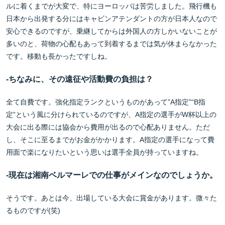
ルに着くまでが大変で、特にヨーロッパは苦労しました。飛行機も
日本から出発する分にはキャビンアテンダントの方が日本人なので
安心できるのですが、乗継してからは外国人の方しかいないことが
多いのと、荷物の心配もあって到着するまでは気が休まらなかった
です。移動も長かったですしね。
-
ちなみに、その遠征や活動費の負担は？
全て自費です。強化指定ランクというものがあって”A指定”“B指
定”という風に分けられているのですが、A指定の選手がW杯以上の
大会に出る際には協会から費用が出るので心配ありません。ただ
し、そこに至るまでがお金がかかります。A指定の選手になって費
用面で楽になりたいという思いは選手全員が持っていますね。
-
現在は湘南ベルマーレでの仕事がメインなのでしょうか。
そうです。あとは今、出場している大会に賞金があります。微々た
るものですが(笑)