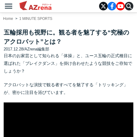
menu
AZrena
Home
1 MINUTE SPORTS
五輪採用も視野に。観る者を魅了する“究極の
アクロバット”とは？
2017.12.28
/
AZrena編集部
日本のお家芸として知られる「体操」と、ユース五輪の正式種目に
選ばれた「ブレイクダンス」を掛け合わせたような競技をご存知で
しょうか？
アクロバットな演技で観る者すべてを魅了する「トリッキング」
が、密かに注目を浴びています。