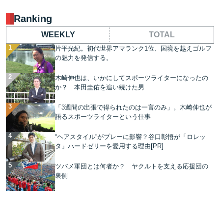
Ranking
WEEKLY
TOTAL
片平光紀。初代世界アマランク1位、国境を越えゴルフ
の魅力を発信する。
木崎伸也は、いかにしてスポーツライターになったの
か？ 本田圭佑を追い続けた男
「3週間の出張で得られたのは一言のみ」。木崎伸也が
語るスポーツライターという仕事
“ヘアスタイル”がプレーに影響？谷口彰悟が「ロレッ
タ」ハードゼリーを愛用する理由[PR]
ツバメ軍団とは何者か？ ヤクルトを支える応援団の
裏側