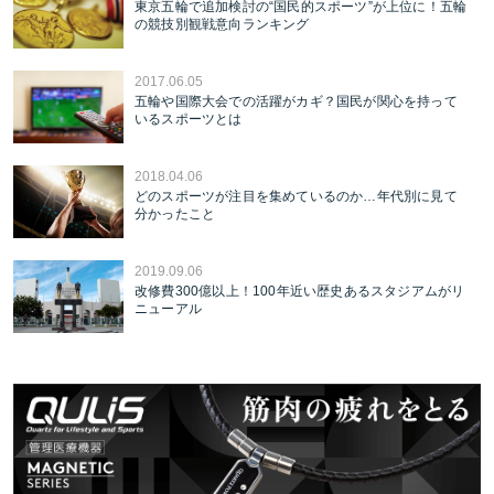
東京五輪で追加検討の“国民的スポーツ”が上位に！五輪
の競技別観戦意向ランキング
2017.06.05
五輪や国際大会での活躍がカギ？国民が関心を持って
いるスポーツとは
2018.04.06
どのスポーツが注目を集めているのか…年代別に見て
分かったこと
2019.09.06
改修費300億以上！100年近い歴史あるスタジアムがリ
ニューアル