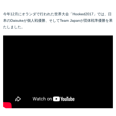
今年12月にオランダで行われた世界大会「Hooked2017」では、日
本のDaisukeが個人戦優勝、そしてTeam Japanが団体戦準優勝を果
たしました。