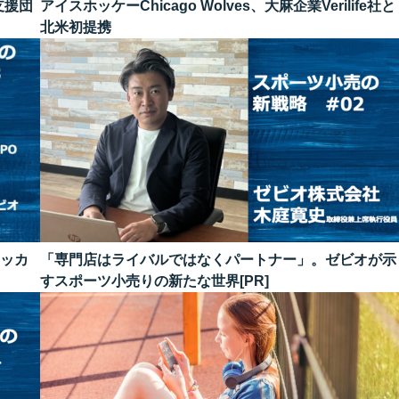
支援団
アイスホッケーChicago Wolves、大麻企業Verilife社と
北米初提携
サッカ
「専門店はライバルではなくパートナー」。ゼビオが示
すスポーツ小売りの新たな世界[PR]