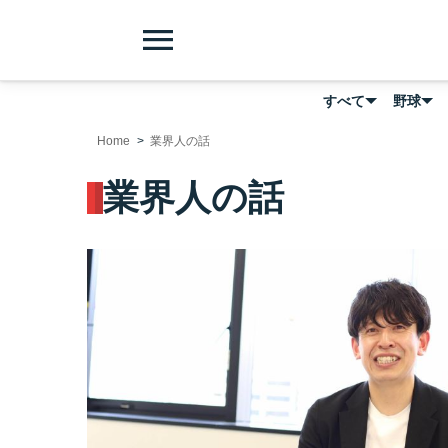
menu
すべて
野球
Home
業界人の話
業界人の話