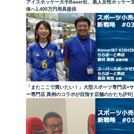
アイスホッケー大手Bauer社、黒人女性ホッケー
体へ1,400万円用具提供
「またここで買いたい！」大型スポーツ専門店×
ー専門店 異例のコラボが目指す店舗のかたち[PR]