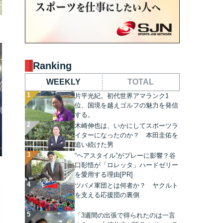
Ranking
WEEKLY
TOTAL
片平光紀。初代世界アマランク1
位、国境を越えゴルフの魅力を発信
する。
木崎伸也は、いかにしてスポーツラ
イターになったのか？ 本田圭佑を
追い続けた男
“ヘアスタイル”がプレーに影響？谷
口彰悟が「ロレッタ」ハードゼリー
を愛用する理由[PR]
ツバメ軍団とは何者か？ ヤクルト
を支える応援団の裏側
「3週間の出張で得られたのは一言