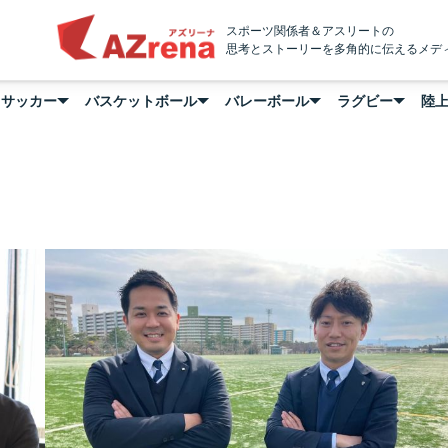
AZrena
スポーツ関係者＆アスリートの
思考とストーリーを多角的に伝えるメデ
サッカー
バスケットボール
バレーボール
ラグビー
陸