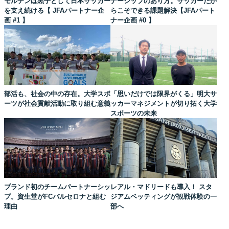
モルテンは黒子として日本サッカー
ナーシップのあり方。サッカーだか
を支え続ける【 JFAパートナー企
らこそできる課題解決【JFAパート
画 #1 】
ナー企画 #0 】
部活も、社会の中の存在。大学スポ
「思いだけでは限界がくる」明大サ
ーツが社会貢献活動に取り組む意義
ッカーマネジメントが切り拓く大学
スポーツの未来
ブランド初のチームパートナーシッ
レアル・マドリードも導入！ スタ
プ。資生堂がFCバルセロナと組む
ジアムベッティングが観戦体験の一
理由
部へ