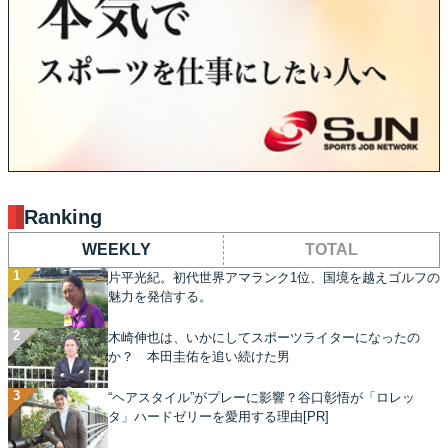
Ranking
WEEKLY
TOTAL
片平光紀。初代世界アマランク1位、国境を越えゴルフの
魅力を発信する。
木崎伸也は、いかにしてスポーツライターになったの
か？ 本田圭佑を追い続けた男
“ヘアスタイル”がプレーに影響？谷口彰悟が「ロレッ
タ」ハードゼリーを愛用する理由[PR]