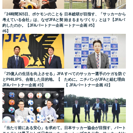
「24時間365日、ポケモンのことを
日本総研が目指す、「サッカーから
考えている会社」は、なぜJFAと契
始まるまちづくり」とは？【JFAパ
約したのか。【JFAパートナー企画
ートナー企画 #5】
#6】
「25億人の生活を向上させる」JFA
すべてのサッカー選手のケガを防ぐ
とPHILIPS、合致した目的地。【
ために。ニチバンがJFAと組む理由
JFAパートナー企画 #3】
【 JFAパートナー企画 #2】
「当たり前にある安心」を求めて。
日本サッカー協会が目指す、パート