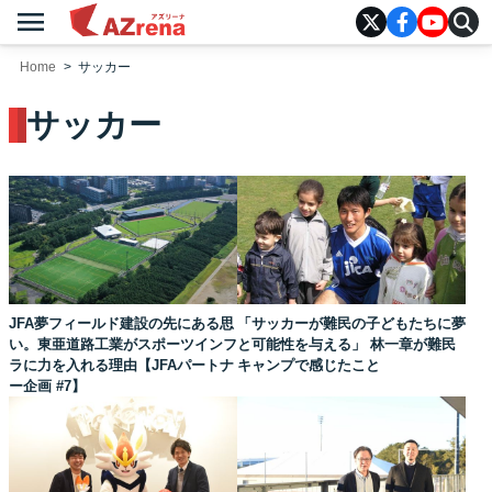
menu
AZrena
Home
サッカー
サッカー
JFA夢フィールド建設の先にある思
「サッカーが難民の子どもたちに夢
い。東亜道路工業がスポーツインフ
と可能性を与える」 林一章が難民
ラに力を入れる理由【JFAパートナ
キャンプで感じたこと
ー企画 #7】