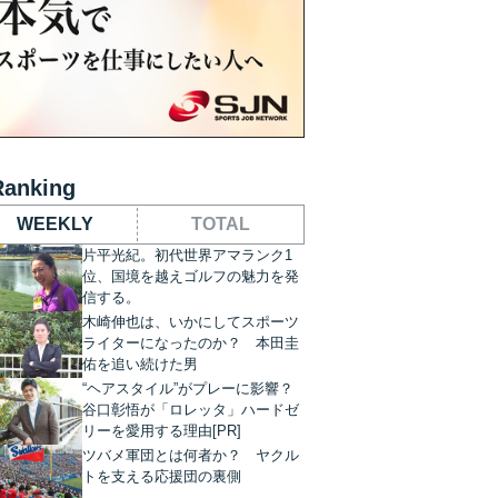
Ranking
WEEKLY
TOTAL
片平光紀。初代世界アマランク1
位、国境を越えゴルフの魅力を発
信する。
木崎伸也は、いかにしてスポーツ
ライターになったのか？ 本田圭
佑を追い続けた男
“ヘアスタイル”がプレーに影響？
谷口彰悟が「ロレッタ」ハードゼ
リーを愛用する理由[PR]
ツバメ軍団とは何者か？ ヤクル
トを支える応援団の裏側