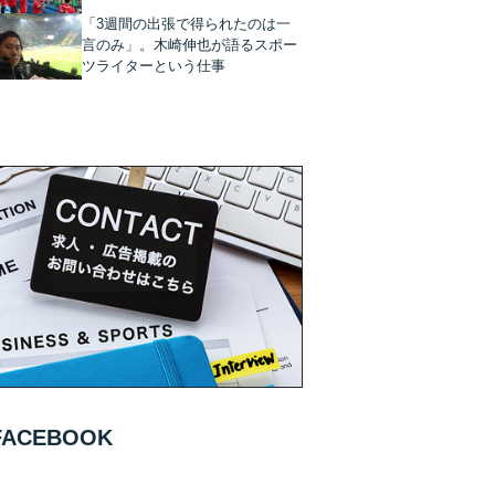
「3週間の出張で得られたのは一
言のみ」。木崎伸也が語るスポー
ツライターという仕事
FACEBOOK