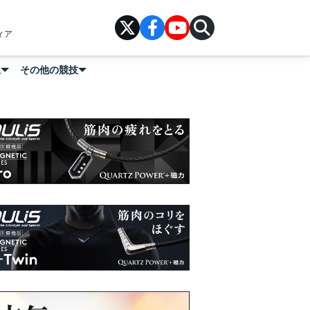
ィア
上
その他の競技