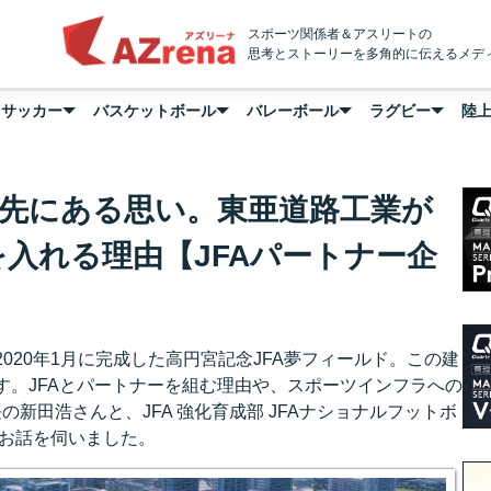
AZrena
スポーツ関係者＆アスリートの
思考とストーリーを多角的に伝えるメデ
サッカー
バスケットボール
バレーボール
ラグビー
陸
の先にある思い。東亜道路工業が
入れる理由【JFAパートナー企
020年1月に完成した高円宮記念JFA夢フィールド。この建
す。JFAとパートナーを組む理由や、スポーツインフラへの
の新田浩さんと、JFA 強化育成部 JFAナショナルフットボ
にお話を伺いました。