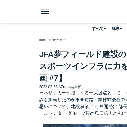
menu
すべて
野球
Home
サッカー
JFA夢フィールド建設
スポーツインフラに力を
画 #7】
2022.02.22
/
AZrena編集部
日本サッカーを強くする一大拠点として、2
設を担当したのが東亜道路工業株式会社で
思いについて、建設事業部 企画開発部 部長
ールセンター グループ長の島田信夫さん