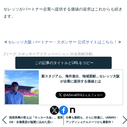
セレッソがパートナー企業へ提供する価値の追求はこれからも続き
ます。
＜
＞
セレッソ大阪 パートナー・スポンサー 公式サイトはこちら！
Jリーグ
スポンサーアクティベーション
社会貢献活動
この記事のタイトルとURLをコピー
新スタジアム、海外進出、地域貢献…セレッソ大阪
が企業に提供する価値とは
指宿再興の答えは「サッカー大会」。鹿実
仕事も観戦も、さらに快適に。UMBRO・
OB・永嶺貴彦が協賛に込めた思い
アンディショナルスーツから最新作！