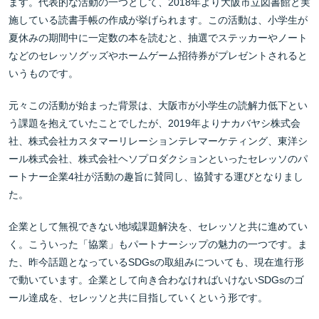
ます。代表的な活動の一つとして、2018年より大阪市立図書館と実
施している読書手帳の作成が挙げられます。この活動は、小学生が
夏休みの期間中に一定数の本を読むと、抽選でステッカーやノート
などのセレッソグッズやホームゲーム招待券がプレゼントされると
いうものです。
元々この活動が始まった背景は、大阪市が小学生の読解力低下とい
う課題を抱えていたことでしたが、2019年よりナカバヤシ株式会
社、株式会社カスタマーリレーションテレマーケティング、東洋シ
ール株式会社、株式会社ヘソプロダクションといったセレッソのパ
ートナー企業4社が活動の趣旨に賛同し、協賛する運びとなりまし
た。
企業として無視できない地域課題解決を、セレッソと共に進めてい
く。こういった「協業」もパートナーシップの魅力の一つです。ま
た、昨今話題となっているSDGsの取組みについても、現在進行形
で動いています。企業として向き合わなければいけないSDGsのゴ
ール達成を、セレッソと共に目指していくという形です。