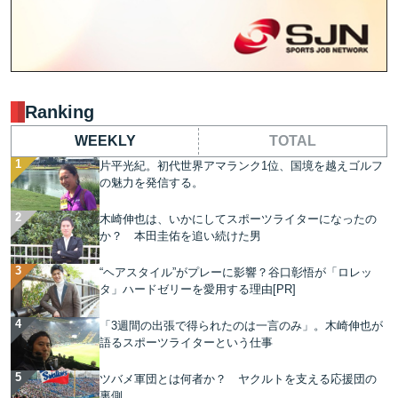
Ranking
WEEKLY
TOTAL
片平光紀。初代世界アマランク1位、国境を越えゴルフ
の魅力を発信する。
木崎伸也は、いかにしてスポーツライターになったの
か？ 本田圭佑を追い続けた男
“ヘアスタイル”がプレーに影響？谷口彰悟が「ロレッ
タ」ハードゼリーを愛用する理由[PR]
「3週間の出張で得られたのは一言のみ」。木崎伸也が
語るスポーツライターという仕事
ツバメ軍団とは何者か？ ヤクルトを支える応援団の
裏側