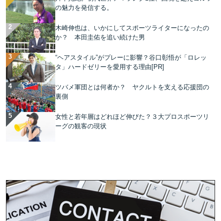
の魅力を発信する。
木崎伸也は、いかにしてスポーツライターになったの
か？ 本田圭佑を追い続けた男
“ヘアスタイル”がプレーに影響？谷口彰悟が「ロレッ
タ」ハードゼリーを愛用する理由[PR]
ツバメ軍団とは何者か？ ヤクルトを支える応援団の
裏側
女性と若年層はどれほど伸びた？３大プロスポーツリ
ーグの観客の現状