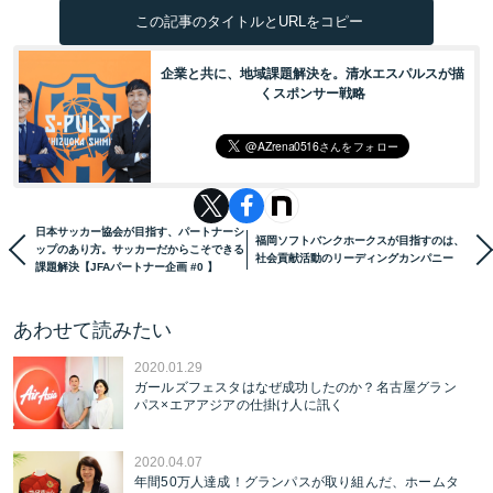
この記事のタイトルとURLをコピー
企業と共に、地域課題解決を。清水エスパルスが描
くスポンサー戦略
日本サッカー協会が目指す、パートナーシ
福岡ソフトバンクホークスが目指すのは、
ップのあり方。サッカーだからこそできる
社会貢献活動のリーディングカンパニー
課題解決【JFAパートナー企画 #0 】
あわせて読みたい
2020.01.29
ガールズフェスタはなぜ成功したのか？名古屋グラン
パス×エアアジアの仕掛け人に訊く
2020.04.07
年間50万人達成！グランパスが取り組んだ、ホームタ