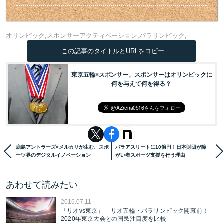
オリンピック
スポンサーアクティベーション
パラリンピック
この記事のタイトルとURLをコピー
東京五輪×スポンサー。スポンサーはオリンピックに
何を与えて何を得る？
鹿島アントラーズ×メルカリが生む、スポ
パラアスリートに10億円！日本財団が障
ーツ界のデジタルイノベーション
がい者スポーツ支援を行う理由
あわせて読みたい
2016.07.11
「リオvs東京」— リオ五輪・パラリンピック開幕前！
2020年東京大会との国民注目度を比較