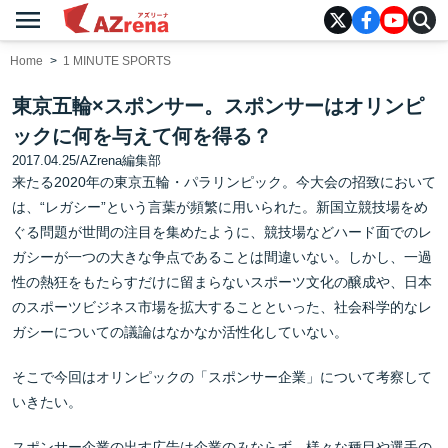
menu
AZrena
Home
1 MINUTE SPORTS
東京五輪×スポンサー。スポンサーはオリンピ
ックに何を与えて何を得る？
2017.04.25
/
AZrena編集部
来たる2020年の東京五輪・パラリンピック。今大会の招致において
は、“レガシー”という言葉が頻繁に用いられた。新国立競技場をめ
ぐる問題が世間の注目を集めたように、競技場などハード面でのレ
ガシーが一つの大きな争点であることは間違いない。しかし、一過
性の熱狂をもたらすだけに留まらないスポーツ文化の醸成や、日本
のスポーツビジネス市場を拡大することといった、社会科学的なレ
ガシーについての議論はなかなか活性化していない。
そこで今回はオリンピックの「スポンサー企業」について考察して
いきたい。
スポンサー企業の出す広告は企業のみならず、様々な種目や選手の