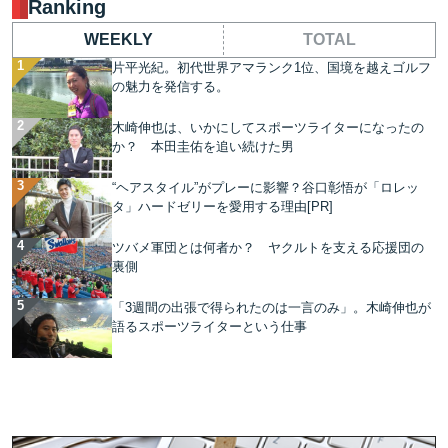
Ranking
WEEKLY
TOTAL
片平光紀。初代世界アマランク1位、国境を越えゴルフ
の魅力を発信する。
木崎伸也は、いかにしてスポーツライターになったの
か？ 本田圭佑を追い続けた男
“ヘアスタイル”がプレーに影響？谷口彰悟が「ロレッ
タ」ハードゼリーを愛用する理由[PR]
ツバメ軍団とは何者か？ ヤクルトを支える応援団の
裏側
「3週間の出張で得られたのは一言のみ」。木崎伸也が
語るスポーツライターという仕事