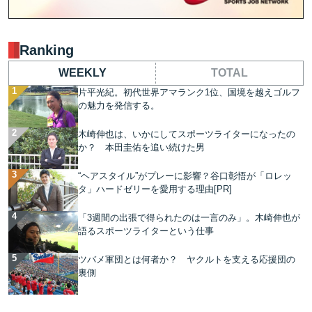
Ranking
WEEKLY
TOTAL
片平光紀。初代世界アマランク1位、国境を越えゴルフ
の魅力を発信する。
木崎伸也は、いかにしてスポーツライターになったの
か？ 本田圭佑を追い続けた男
“ヘアスタイル”がプレーに影響？谷口彰悟が「ロレッ
タ」ハードゼリーを愛用する理由[PR]
「3週間の出張で得られたのは一言のみ」。木崎伸也が
語るスポーツライターという仕事
ツバメ軍団とは何者か？ ヤクルトを支える応援団の
裏側