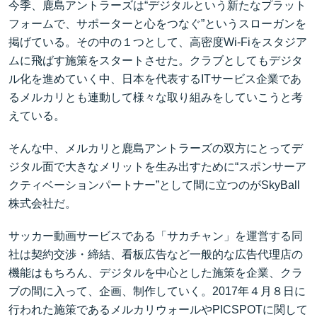
今季、鹿島アントラーズは“デジタルという新たなプラット
フォームで、サポーターと心をつなぐ”というスローガンを
掲げている。その中の１つとして、高密度Wi-Fiをスタジア
ムに飛ばす施策をスタートさせた。クラブとしてもデジタ
ル化を進めていく中、日本を代表するITサービス企業であ
るメルカリとも連動して様々な取り組みをしていこうと考
えている。
そんな中、メルカリと鹿島アントラーズの双方にとってデ
ジタル面で大きなメリットを生み出すために“スポンサーア
クティベーションパートナー”として間に立つのがSkyBall
株式会社だ。
サッカー動画サービスである「サカチャン」を運営する同
社は契約交渉・締結、看板広告など一般的な広告代理店の
機能はもちろん、デジタルを中心とした施策を企業、クラ
ブの間に入って、企画、制作していく。2017年４月８日に
行われた施策であるメルカリウォールやPICSPOTに関して