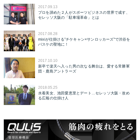
2017.09.13
プロを諦めた２人がスポーツビジネスの世界で成す、
セレッソ大阪の「駐車場革命」とは
2017.08.28
mixiが仕掛ける”チケキャン×サンロッカーズ"で渋谷を
バスケの聖地に！
2017.10.10
新卒で楽天へ入った男の次なる舞台は、愛する常勝軍
団・鹿島アントラーズ
2018.05.25
水着美女、池田愛恵里とデート…セレッソ大阪・攻め
る広報の仕掛け人