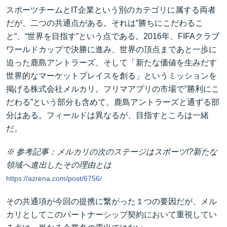
スポーツチームとIT企業という別のカテゴリに属する両者
だが、二つの共通点がある。それは”勝ちにこだわるこ
と“、“世界を目指す”という点である。2016年、FIFAクラブ
ワールドカップで決勝に進み、世界の頂点まであと一歩に
迫った鹿島アントラーズ、そして「新たな価値を生みだす
世界的なマーケットプレイスを創る」というミッションを
掲げる株式会社メルカリ。フリマアプリの市場で”勝利にこ
だわる”という部分も含めて、鹿島アントラーズと通ずる部
分はある。フィールドは異なるが、目指すところは一緒
だ。
※ 参考記事：メルカリの次のステージはスポーツ!?新たな
領域へ進出したその理由とは
https://azrena.com/post/6756/
その共通項が今回の提携に繋がった１つの要因だが、メル
カリとしてこのパートナーシップ契約において重視してい