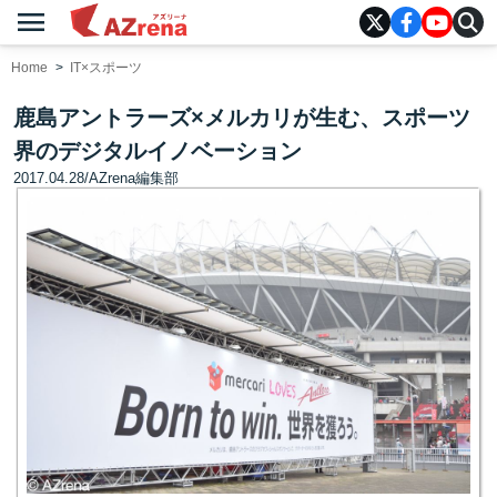
menu
AZrena
Home
IT×スポーツ
鹿島アントラーズ×メルカリが生む、スポーツ
界のデジタルイノベーション
2017.04.28
/
AZrena編集部