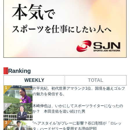
Ranking
WEEKLY
TOTAL
片平光紀。初代世界アマランク1位、国境を越えゴルフ
の魅力を発信する。
木崎伸也は、いかにしてスポーツライターになったの
か？ 本田圭佑を追い続けた男
“ヘアスタイル”がプレーに影響？谷口彰悟が「ロレッ
タ」ハードゼリーを愛用する理由[PR]