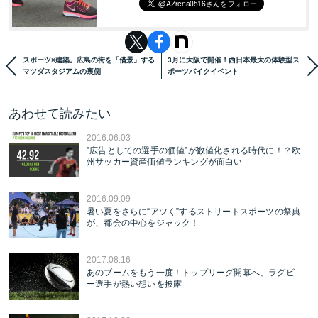
スポーツ×建築。広島の街を「借景」する
3月に大阪で開催！西日本最大の体験型ス
マツダスタジアムの裏側
ポーツバイクイベント
あわせて読みたい
2016.06.03
”広告としての選手の価値”が数値化される時代に！？欧
州サッカー資産価値ランキングが面白い
2016.09.09
暑い夏をさらに“アツく”するストリートスポーツの祭典
が、都会の中心をジャック！
2017.08.16
あのブームをもう一度！トップリーグ開幕へ、ラグビ
ー選手が熱い想いを披露