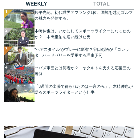
WEEKLY
TOTAL
片平光紀。初代世界アマランク1位、国境を越えゴルフ
の魅力を発信する。
木崎伸也は、いかにしてスポーツライターになったの
か？ 本田圭佑を追い続けた男
“ヘアスタイル”がプレーに影響？谷口彰悟が「ロレッ
タ」ハードゼリーを愛用する理由[PR]
ツバメ軍団とは何者か？ ヤクルトを支える応援団の
裏側
「3週間の出張で得られたのは一言のみ」。木崎伸也が
語るスポーツライターという仕事