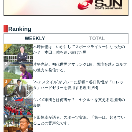
Ranking
WEEKLY
TOTAL
木崎伸也は、いかにしてスポーツライターになったの
か？ 本田圭佑を追い続けた男
片平光紀。初代世界アマランク1位、国境を越えゴルフ
の魅力を発信する。
“ヘアスタイル”がプレーに影響？谷口彰悟が「ロレッ
タ」ハードゼリーを愛用する理由[PR]
ツバメ軍団とは何者か？ ヤクルトを支える応援団の
裏側
下田恒幸が語る、スポーツ実況。「第一は、起きてい
ることの音声化です」