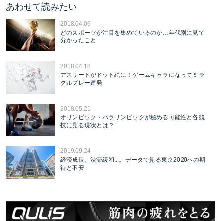
あわせて読みたい
2018.04.06
どのスポーツが注目を集めているのか…年代別に見て
分かったこと
2018.04.18
アスリートがドット絵に！ゲームキャラになってミラ
クルプレー連発
2018.05.21
オリンピック・パラリンピックが秘める可能性と各競
技に見る現状とは？
2019.09.24
経済成長、渋滞緩和...。データで見る東京2020への期
待と不安