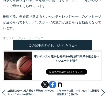
田さんが慣れない車いすを器用に使いながら、シュートを決めるシ
ーンで締めくくられています。
挑戦する、壁を乗り越えるといったチャレンジャーへのメッセージ
が込められており、パラスポーツの魅力が感じられる動画となって
います。
オリンピック
パラリンピック
この記事のタイトルとURLをコピー
車いすバスケ選手とモデルが対決!? 限界を超えるべ
くシュートを狙う
妨害禁止なのに迫力満点！平和的スポーツの
１年で28%上昇。オリンピックの開催地
チュックボールが面白い
認知率はこう伸びる